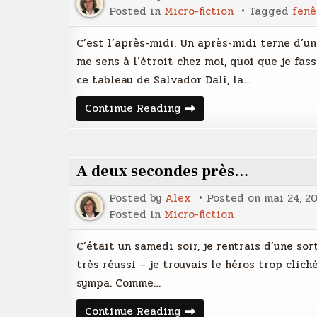
Posted in
Micro-fiction
Tagged
fenê
C’est l’après-midi. Un après-midi terne d’u
me sens à l’étroit chez moi, quoi que je fas
ce tableau de Salvador Dali, la…
Par
Continue Reading
la
fenêtre
A deux secondes près…
Posted by
Alex
Posted on
mai 24, 2
Posted in
Micro-fiction
C’était un samedi soir, je rentrais d’une sor
très réussi – je trouvais le héros trop clich
sympa. Comme…
A
Continue Reading