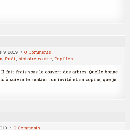
on
 9, 2019
0 Comments
Suivre
n
,
forêt
,
histoire courte
,
Papillon
les
papillons
. Il fait frais sous le couvert des arbres. Quelle bonne
s à suivre le sentier : un invité et sa copine, que je…
on
2019
0 Comments