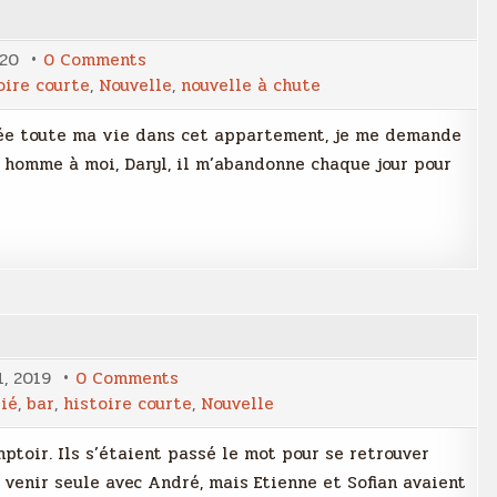
on
020
0 Comments
Séquestration
oire courte
,
Nouvelle
,
nouvelle à chute
rmée toute ma vie dans cet appartement, je me demande
 homme à moi, Daryl, il m’abandonne chaque jour pour
on
1, 2019
0 Comments
Boire
ié
,
bar
,
histoire courte
,
Nouvelle
et
déboirs
ptoir. Ils s’étaient passé le mot pour se retrouver
 venir seule avec André, mais Etienne et Sofian avaient