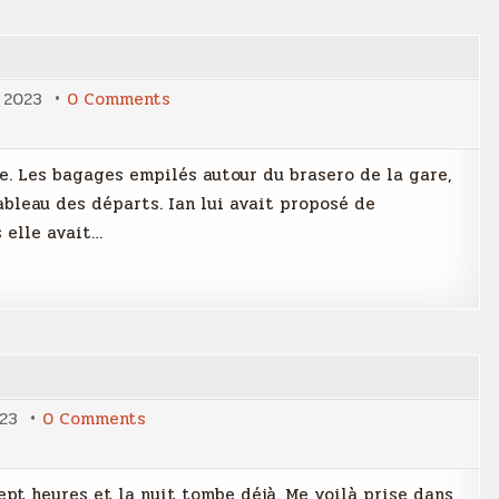
on
, 2023
0 Comments
Le
voyage
ure. Les bagages empilés autour du brasero de la gare,
bleau des départs. Ian lui avait proposé de
 elle avait…
on
023
0 Comments
Tomber
pt heures et la nuit tombe déjà. Me voilà prise dans