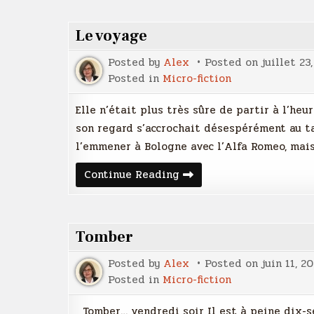
de
roue!
Le voyage
Posted by
Alex
Posted on
juillet 23
Posted in
Micro-fiction
Elle n’était plus très sûre de partir à l’he
son regard s’accrochait désespérément au ta
l’emmener à Bologne avec l’Alfa Romeo, mais
Le
Continue Reading
voyage
Tomber
Posted by
Alex
Posted on
juin 11, 2
Posted in
Micro-fiction
Tomber… vendredi soir Il est à peine dix-se