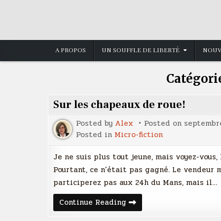
Skip
to
content
A PROPOS
UN SOUFFLE DE LIBERTÉ
NOUV
Catégori
Sur les chapeaux de roue!
Posted by
Alex
Posted on
septembre
Posted in
Micro-fiction
Je ne suis plus tout jeune, mais voyez-vous, 
Pourtant, ce n’était pas gagné. Le vendeur m
participerez pas aux 24h du Mans, mais il…
Sur
Continue Reading
les
chapeaux