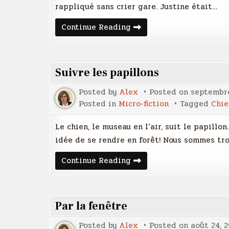
rappliqué sans crier gare. Justine était…
Boire
Continue Reading
et
déboirs
Suivre les papillons
Posted by
Alex
Posted on
septembre
Posted in
Micro-fiction
Tagged
Chie
Le chien, le museau en l’air, suit le papillon
idée de se rendre en forêt! Nous sommes troi
Suivre
Continue Reading
les
papillons
Par la fenêtre
Posted by
Alex
Posted on
août 24, 