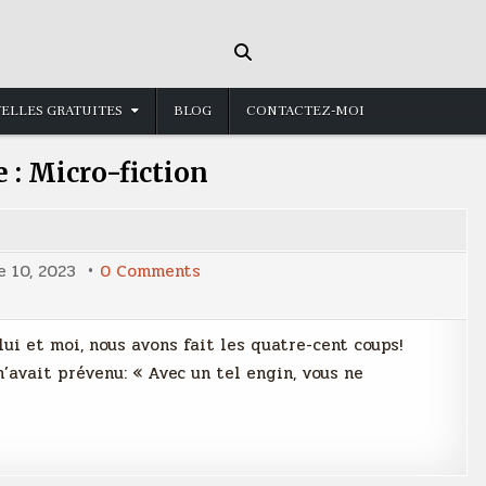
ELLES GRATUITES
BLOG
CONTACTEZ-MOI
e :
Micro-fiction
on
 10, 2023
0 Comments
Sur
les
chapeaux
de
lui et moi, nous avons fait les quatre-cent coups!
roue!
’avait prévenu: « Avec un tel engin, vous ne