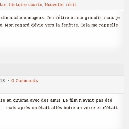
Par
tre
,
histoire courte
,
Nouvelle
,
récit
la
fenêtre
n dimanche ennuyeux. Je m’étire et me grandis, mais je
se. Mon regard dévie vers la fenêtre. Cela me rappelle
on
018
0 Comments
A
deux
secondes
près…
tie au cinéma avec des amis. Le film n’avait pas été
é – mais après on était allés boire un verre et c’était