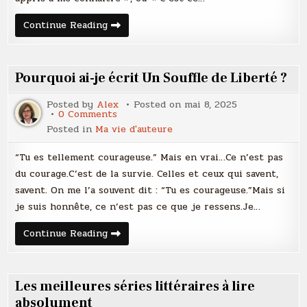
Et
Continue Reading
si
nos
blessures
étaient
nos
Pourquoi ai-je écrit Un Souffle de Liberté ?
plus
grandes
forces
Posted by
Alex
Posted on
mai 8, 2025
?
on
0 Comments
Pourquoi
Posted in
Ma vie d'auteure
ai-
je
écrit
“Tu es tellement courageuse.” Mais en vrai…Ce n’est pas
Un
Souffle
du courage.C’est de la survie. Celles et ceux qui savent,
de
savent. On me l’a souvent dit : “Tu es courageuse.”Mais si
Liberté
?
je suis honnête, ce n’est pas ce que je ressens.Je…
Pourquoi
Continue Reading
ai-
je
écrit
Un
Souffle
Les meilleures séries littéraires à lire
de
Liberté
absolument