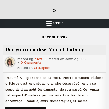
Skip
to
content
MENU
Recent Posts
Une gourmandise, Muriel Barbery
Posted by
Alex
Posted on
août 27, 2025
on
0 Comments
Une
Posted in
Critiques
gourmandise,
Muriel
Barbery
Résumé À l’approche de sa mort, Pierre Arthens, célèbre
critique gastronomique, cherche désespérément à se
souvenir d’un goût fondamental de son passé. Ce roman
introspectif mêle sa propre voix à celles de son
entourage – famille, amis, domestiques, et même…