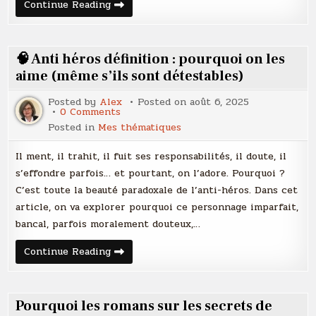
Une
Continue Reading
gourmandise,
Muriel
Barbery
🧠 Anti héros définition : pourquoi on les
aime (même s’ils sont détestables)
Posted by
Alex
Posted on
août 6, 2025
on
0 Comments
🧠
Posted in
Mes thématiques
Anti
héros
définition
Il ment, il trahit, il fuit ses responsabilités, il doute, il
:
pourquoi
s’effondre parfois… et pourtant, on l’adore. Pourquoi ?
on
C’est toute la beauté paradoxale de l’anti-héros. Dans cet
les
aime
article, on va explorer pourquoi ce personnage imparfait,
(même
s’ils
bancal, parfois moralement douteux,…
sont
détestables)
🧠
Continue Reading
Anti
héros
définition
:
pourquoi
Pourquoi les romans sur les secrets de
on