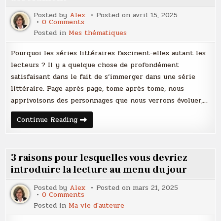
?
Posted by
Alex
Posted on
avril 15, 2025
on
0 Comments
Les
Posted in
Mes thématiques
meilleures
séries
littéraires
Pourquoi les séries littéraires fascinent-elles autant les
à
lire
lecteurs ? Il y a quelque chose de profondément
absolument
satisfaisant dans le fait de s’immerger dans une série
littéraire. Page après page, tome après tome, nous
apprivoisons des personnages que nous verrons évoluer,…
Les
Continue Reading
meilleures
séries
littéraires
à
lire
3 raisons pour lesquelles vous devriez
absolument
introduire la lecture au menu du jour
Posted by
Alex
Posted on
mars 21, 2025
on
0 Comments
3
Posted in
Ma vie d'auteure
raisons
pour