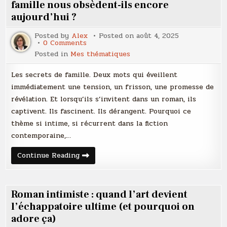
les
famille nous obsèdent-ils encore
aime
aujourd’hui ?
(même
s’ils
sont
Posted by
Alex
Posted on
août 4, 2025
détestables)
on
0 Comments
Pourquoi
Posted in
Mes thématiques
les
romans
sur
Les secrets de famille. Deux mots qui éveillent
les
secrets
immédiatement une tension, un frisson, une promesse de
de
révélation. Et lorsqu’ils s’invitent dans un roman, ils
famille
nous
captivent. Ils fascinent. Ils dérangent. Pourquoi ce
obsèdent-
ils
thème si intime, si récurrent dans la fiction
encore
aujourd’hui
contemporaine,…
?
Pourquoi
Continue Reading
les
romans
sur
les
secrets
Roman intimiste : quand l’art devient
de
famille
l’échappatoire ultime (et pourquoi on
nous
adore ça)
obsèdent-
ils