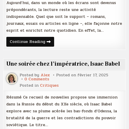
lesquelles
Aujourd’hui, dans un monde où les écrans sont devenus
vous
devriez
prépondérants, la lecture reste une activité
introduire
indispensable. Quel que soit le support – romans,
la
lecture
journaux, essais ou articles en ligne –, elle façonne notre
au
menu
esprit et enrichit notre quotidien. En effet, la…
du
jour
3
Continue Reading
raisons
pour
lesquelles
vous
devriez
Une soirée chez l’impératrice, Isaac Babel
introduire
la
lecture
Posted by
Alex
Posted on
février 17, 2025
au
on
0 Comments
menu
Une
Posted in
Critiques
du
soirée
jour
chez
l’impératrice,
Résumé Ce recueil de nouvelles propose une immersion
Isaac
Babel
dans la Russie du début du XXe siècle, où Isaac Babel
explore avec sa plume acérée les bas-fonds d’Odessa, la
brutalité de la guerre et les contradictions du pouvoir
soviétique. Le titre…