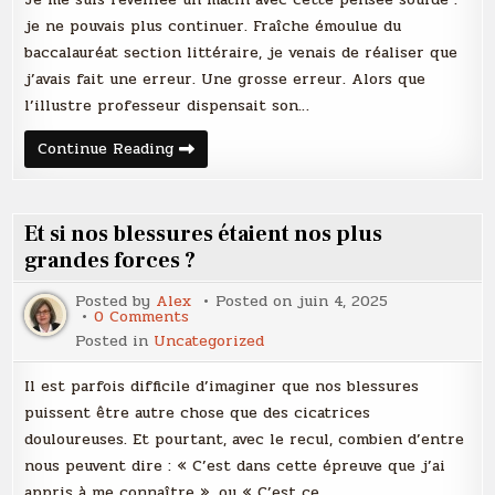
compris
que
je ne pouvais plus continuer. Fraîche émoulue du
je
baccalauréat section littéraire, je venais de réaliser que
ne
voulais
j’avais fait une erreur. Une grosse erreur. Alors que
plus
cette
l’illustre professeur dispensait son…
vie
Le
Continue Reading
jour
où
j’ai
compris
que
Et si nos blessures étaient nos plus
je
ne
grandes forces ?
voulais
plus
Posted by
Alex
Posted on
juin 4, 2025
cette
on
0 Comments
vie
Et
Posted in
Uncategorized
si
nos
blessures
Il est parfois difficile d’imaginer que nos blessures
étaient
nos
puissent être autre chose que des cicatrices
plus
douloureuses. Et pourtant, avec le recul, combien d’entre
grandes
forces
nous peuvent dire : « C’est dans cette épreuve que j’ai
?
appris à me connaître », ou « C’est ce…