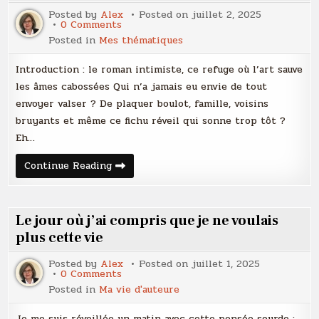
encore
Posted by
Alex
Posted on
juillet 2, 2025
aujourd’hui
on
0 Comments
?
Roman
Posted in
Mes thématiques
intimiste
:
quand
Introduction : le roman intimiste, ce refuge où l’art sauve
l’art
devient
les âmes cabossées Qui n’a jamais eu envie de tout
l’échappatoire
envoyer valser ? De plaquer boulot, famille, voisins
ultime
(et
bruyants et même ce fichu réveil qui sonne trop tôt ?
pourquoi
on
Eh…
adore
ça)
Roman
Continue Reading
intimiste
:
quand
l’art
devient
Le jour où j’ai compris que je ne voulais
l’échappatoire
ultime
plus cette vie
(et
pourquoi
Posted by
Alex
Posted on
juillet 1, 2025
on
on
0 Comments
adore
Le
ça)
Posted in
Ma vie d'auteure
jour
où
j’ai
Je me suis réveillée un matin avec cette pensée sourde :