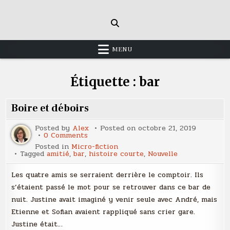
Skip
to
content
MENU
Étiquette :
bar
Boire et déboirs
Posted by
Alex
Posted on
octobre 21, 2019
on
0 Comments
Boire
Posted in
Micro-fiction
et
Tagged
amitié
,
bar
,
histoire courte
,
Nouvelle
déboirs
Les quatre amis se serraient derrière le comptoir. Ils
s’étaient passé le mot pour se retrouver dans ce bar de
nuit. Justine avait imaginé y venir seule avec André, mais
Etienne et Sofian avaient rappliqué sans crier gare.
Justine était…