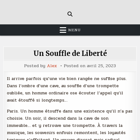
Skip
to
content
MENU
Un Souffle de Liberté
Posted by
Alex
Posted on
avril 25, 2023
Il arrive parfois qu’une vie bien rangée ne suffise plus.
Dans l’ombre d’une cave, au souffle d’une trompette
oubliée, un homme ordinaire ose écouter l’appel qu’il
avait étouffé si longtemps…
Paris. Un homme étouffe dans une existence qu’il n’a pas
choisie. Un soir, il descend dans la cave de son
immeuble… et y retrouve une trompette. À travers la
musique, les souvenirs enfouis remontent, les loyautés
toxiques s’effritent. Un voyage discret mais radical