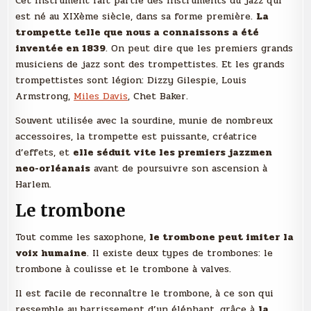
Cet instrument fait partie des instruments du jazz qui
est né au XIXème siècle, dans sa forme première.
La
trompette telle que nous a connaissons a été
inventée en 1839
. On peut dire que les premiers grands
musiciens de jazz sont des trompettistes. Et les grands
trompettistes sont légion: Dizzy Gilespie, Louis
Armstrong,
Miles Davis
, Chet Baker.
Souvent utilisée avec la sourdine, munie de nombreux
accessoires, la trompette est puissante, créatrice
d’effets, et
elle séduit vite les premiers jazzmen
neo-orléanais
avant de poursuivre son ascension à
Harlem.
Le trombone
Tout comme les saxophone,
le trombone peut imiter la
voix humaine
. Il existe deux types de trombones: le
trombone à coulisse et le trombone à valves.
Il est facile de reconnaître le trombone, à ce son qui
ressemble au barrissement d’un éléphant, grâce à
la