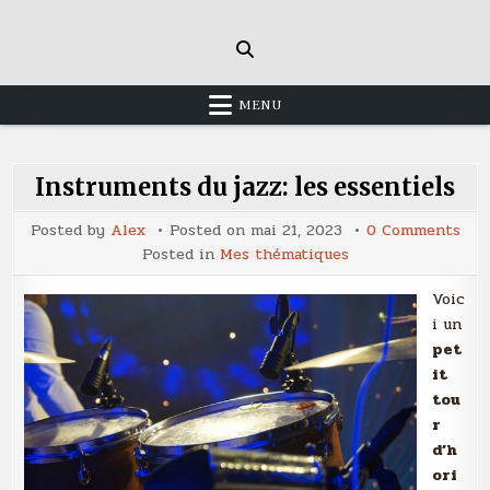
Skip
to
content
MENU
Instruments du jazz: les essentiels
on
Posted by
Alex
Posted on
mai 21, 2023
0 Comments
Ins
Posted in
Mes thématiques
du
jazz
les
Voic
esse
i un
pet
it
tou
r
d’h
ori