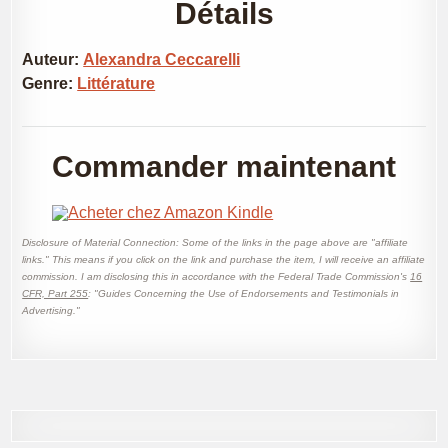
Détails
Auteur:
Alexandra Ceccarelli
Genre:
Littérature
Commander maintenant
Disclosure of Material Connection: Some of the links in the page above are "affiliate
links." This means if you click on the link and purchase the item, I will receive an affiliate
commission. I am disclosing this in accordance with the Federal Trade Commission's
16
CFR, Part 255
: "Guides Concerning the Use of Endorsements and Testimonials in
Advertising."