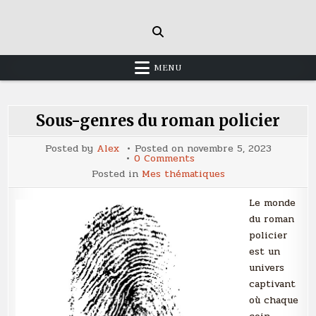
Skip
to
content
MENU
Sous-genres du roman policier
Posted by
Alex
Posted on
novembre 5, 2023
on
0 Comments
Sous-
Posted in
Mes thématiques
genres
du
roman
Le monde
policier
du roman
policier
est un
univers
captivant
où chaque