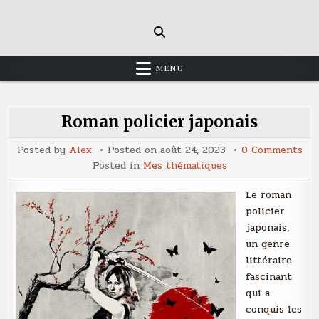
Skip
to
content
MENU
Roman policier japonais
on
Posted by
Alex
Posted on
août 24, 2023
0 Comments
Ro
Posted in
Mes thématiques
pol
jap
Le roman
policier
japonais,
un genre
littéraire
fascinant
qui a
conquis les