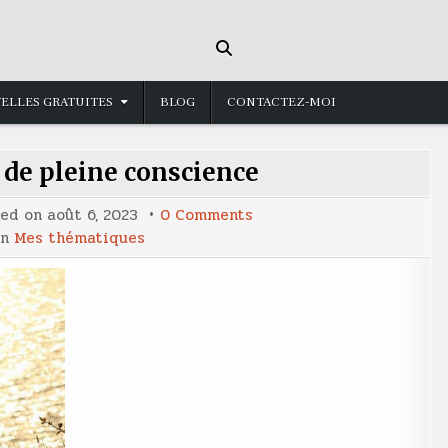
ELLES GRATUITES
BLOG
CONTACTEZ-MOI
 de pleine conscience
on
ted on
août 6, 2023
0 Comments
La
in
Mes thématiques
méditation
de
pleine
conscience