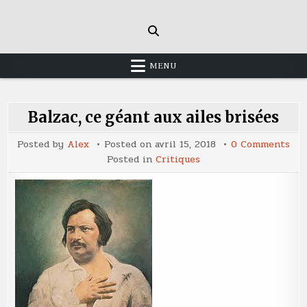
Skip
to
content
MENU
Balzac, ce géant aux ailes brisées
on
Posted by
Alex
Posted on
avril 15, 2018
0 Comments
Bal
Posted in
Critiques
ce
géa
aux
aile
bri