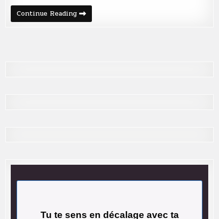
Fabriquer
Continue Reading
un
arc
avec
du
bois
Tu te sens en décalage avec ta