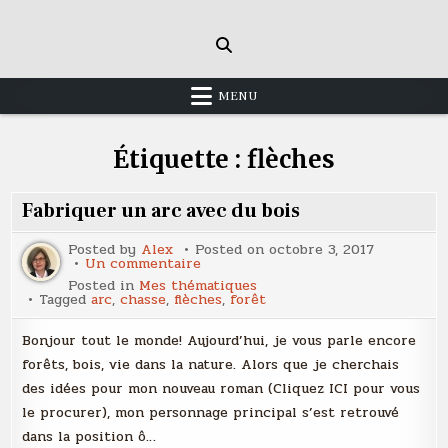
Skip
to
content
MENU
Étiquette :
flèches
Fabriquer un arc avec du bois
Posted by
Alex
Posted on
octobre 3, 2017
sur
Un commentaire
Fabriquer
Posted in
Mes thématiques
un
Tagged
arc
,
chasse
,
flèches
,
forêt
arc
avec
du
Bonjour tout le monde! Aujourd’hui, je vous parle encore
bois
forêts, bois, vie dans la nature. Alors que je cherchais
des idées pour mon nouveau roman (Cliquez ICI pour vous
le procurer), mon personnage principal s’est retrouvé
dans la position ô…