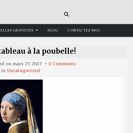
ELLES GRATUITES
BLOG
CONTACTEZ-MOI
tableau à la poubelle!
on
ed on
mars 27, 2017
0 Comments
J’ai
 in
Uncategorized
trouvé
un
tableau
à
la
poubelle!