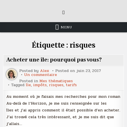
Skip
to
content
MENU
Étiquette :
risques
Acheter une île: pourquoi pas vous?
Posted by
Alex
Posted on
juin 23, 2017
sur
Un commentaire
Acheter
Posted in
Mes thématiques
une
Tagged
île
,
impôts
,
risques
,
tarifs
île:
pourquoi
pas
Au moment où je faisais mes recherches pour mon roman
vous?
Au-delà de l’Horizon, je me suis renseignée sur les
îles et j’ai appris comment il était possible d’en acheter.
J’ai trouvé cela très intéressant, et je me suis dit que
j’allais…