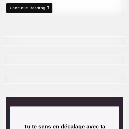
Acheter
Continue Reading
une
île:
pourquoi
pas
vous?
Tu te sens en décalage avec ta