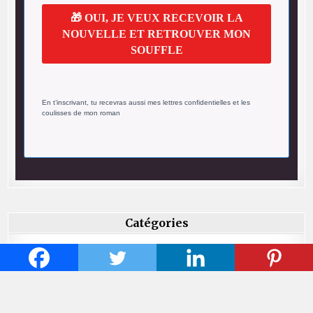
🎁 OUI, JE VEUX RECEVOIR LA
NOUVELLE ET RETROUVER MON
SOUFFLE
En t’inscrivant, tu recevras aussi mes lettres confidentielles et les
coulisses de mon roman
Catégories
Critiques
Ma vie d'auteure
Mes thématiques