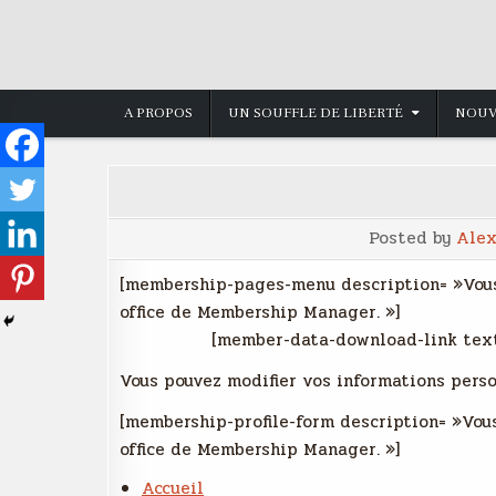
Skip
to
content
A PROPOS
UN SOUFFLE DE LIBERTÉ
NOUV
Posted by
Ale
[membership-pages-menu description= »Vous
office de Membership Manager. »]
[member-data-download-link text
Vous pouvez modifier vos informations person
[membership-profile-form description= »Vous
office de Membership Manager. »]
Accueil