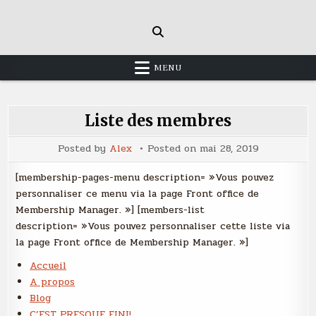
Skip
to
content
MENU
Liste des membres
Posted by
Alex
Posted on
mai 28, 2019
[membership-pages-menu description= »Vous pouvez
personnaliser ce menu via la page Front office de
Membership Manager. »]
[members-list
description= »Vous pouvez personnaliser cette liste via
la page Front office de Membership Manager. »]
Accueil
A propos
Blog
C’EST PRESQUE FINI!