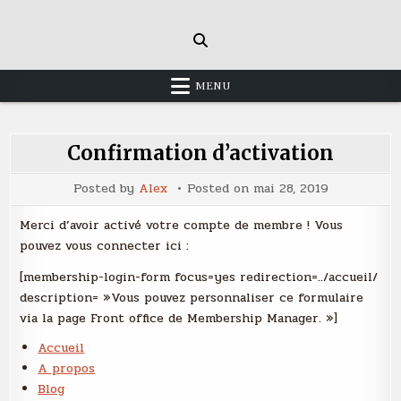
Skip
to
content
MENU
Confirmation d’activation
Posted by
Alex
Posted on
mai 28, 2019
Merci d’avoir activé votre compte de membre ! Vous
pouvez vous connecter ici :
[membership-login-form focus=yes redirection=../accueil/
description= »Vous pouvez personnaliser ce formulaire
via la page Front office de Membership Manager. »]
Accueil
A propos
Blog